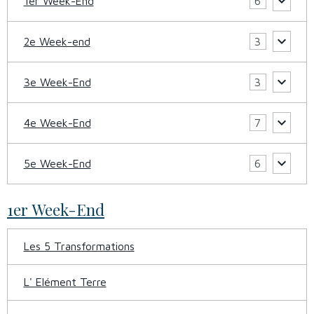
1er Week-End
6
2e Week-end
3
3e Week-End
3
4e Week-End
7
5e Week-End
6
1er Week-End
Les 5 Transformations
L' Elément Terre