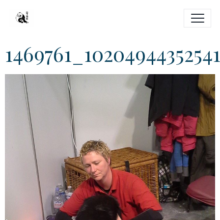
1469761_1020494435254