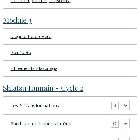
Do-In du printemps (Bonus)
Module 3
Diagnostic du Hara
Points Bo
Etirements Masunaga
Shiatsu Humain - Cycle 2
Les 5 transformations
9
Shiatsu en décubitus latéral
0