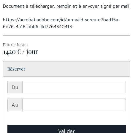
Document à télécharger, remplir et à envoyer signé par mail
https://acrobat.adobe.com/id/urn:aaid:sc:eu:e7bad15a-
6d76-4a18-bbb6-4d77643404f3
Prix de base :
1420 € / jour
Réserver
Du
Au
Valider