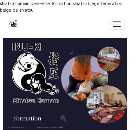
shiatsu humain bien-être formation shiatsu Liège fédération
belge de shiatsu